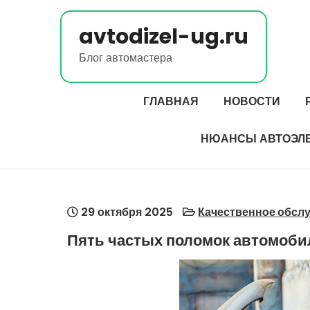
Перейти
к
avtodizel-ug.ru
содержимому
Блог автомастера
ГЛАВНАЯ
НОВОСТИ
НЮАНСЫ АВТОЭЛ
29 октября 2025
Качественное обсл
Пять частых поломок автомобил